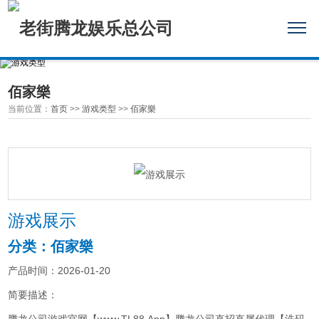
佰家樂
当前位置：
首页
>>
游戏类型
>>
佰家樂
游戏展示
分类：佰家樂
产品时间：2026-01-20
简要描述：