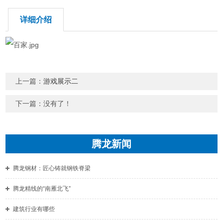
详细介绍
上一篇：
游戏展示二
下一篇：没有了！
腾龙新闻
腾龙钢材：匠心铸就钢铁脊梁
腾龙精线的“南雁北飞”
建筑行业有哪些