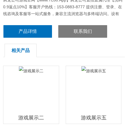
腾龙公司游戏官网【www.TL88.App】腾龙公司直招直属代理【洗码
0.9返点10%】客服开户热线：153-0883-8777 提供注册、登录、在
线咨询及客服等一站式服务，兼容主流浏览器与多终端访问。设有
7×24 小时客服中心，为用户提供注册、账户安全及售后支持。凭借
专业服务与良好口碑，腾龙公司已成为果敢地区值得信赖的综合品
产品详情
联系我们
牌。
相关产品
游戏展示二
游戏展示五